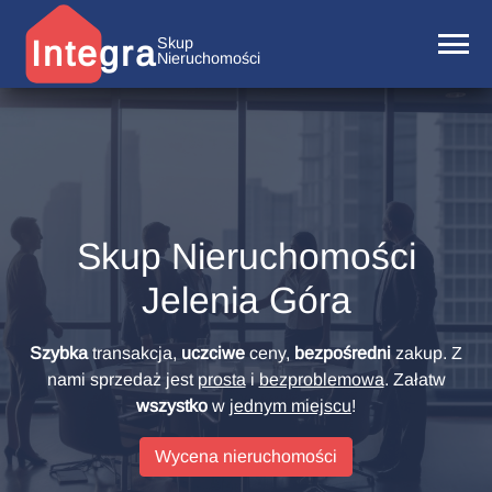
Integra
Skup
Nieruchomości
Skup Nieruchomości
Jelenia Góra
Szybka
transakcja,
uczciwe
ceny,
bezpośredni
zakup. Z
nami sprzedaż jest
prosta
i
bezproblemowa
. Załatw
wszystko
w
jednym miejscu
!
Wycena nieruchomości