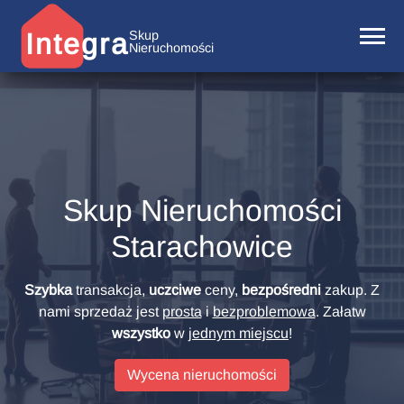
Integra
Skup
Nieruchomości
Skup Nieruchomości
Starachowice
Szybka
transakcja,
uczciwe
ceny,
bezpośredni
zakup. Z
nami sprzedaż jest
prosta
i
bezproblemowa
. Załatw
wszystko
w
jednym miejscu
!
Wycena nieruchomości